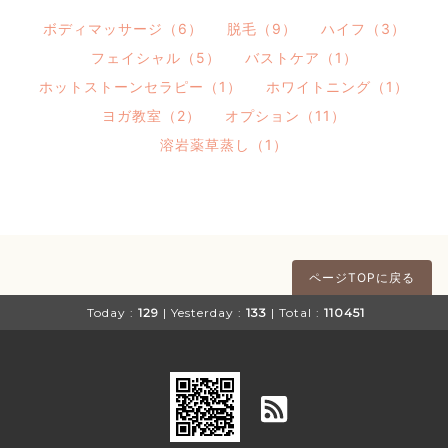
ボディマッサージ（6）
脱毛（9）
ハイフ（3）
フェイシャル（5）
バストケア（1）
ホットストーンセラピー（1）
ホワイトニング（1）
ヨガ教室（2）
オプション（11）
溶岩薬草蒸し（1）
ページTOPに戻る
Today :
129
| Yesterday :
133
| Total :
110451