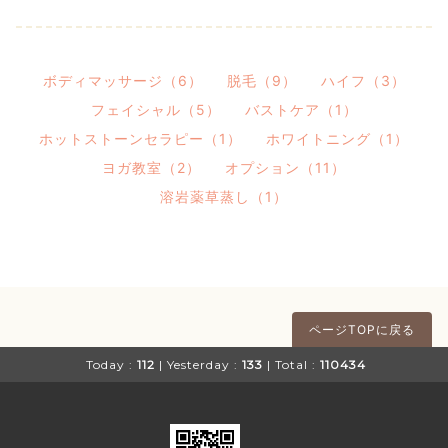
ボディマッサージ（6）
脱毛（9）
ハイフ（3）
フェイシャル（5）
バストケア（1）
ホットストーンセラピー（1）
ホワイトニング（1）
ヨガ教室（2）
オプション（11）
溶岩薬草蒸し（1）
ページTOPに戻る
Today :
112
| Yesterday :
133
| Total :
110434