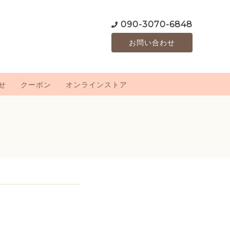
090-3070-6848
お問い合わせ
せ
クーポン
オンラインストア