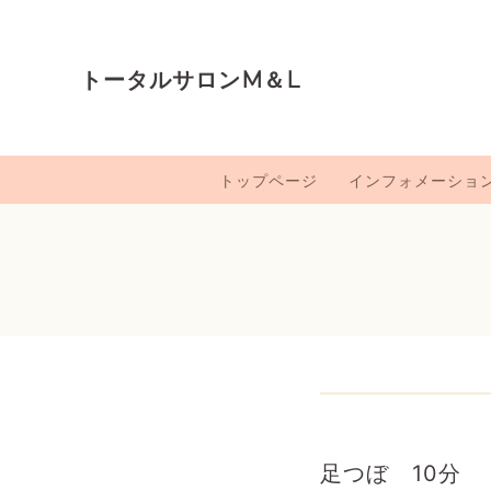
トータルサロンM＆L
トップページ
インフォメーショ
足つぼ 10分